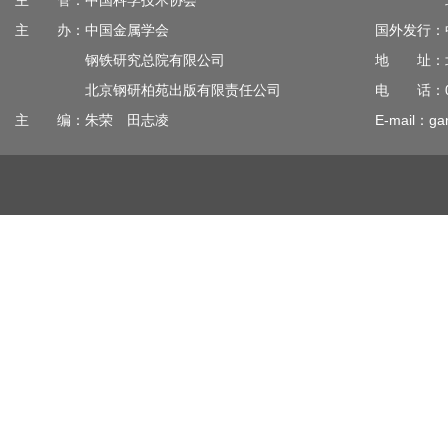
主 管：中国科学技术协会
北京钢
主 办：中国金属学会
国外发行：
钢铁研究总院有限公司
地 址：北
北京钢研柏苑出版有限责任公司
电 话：010
主 编：朱荣 田志凌
E-mail：gan