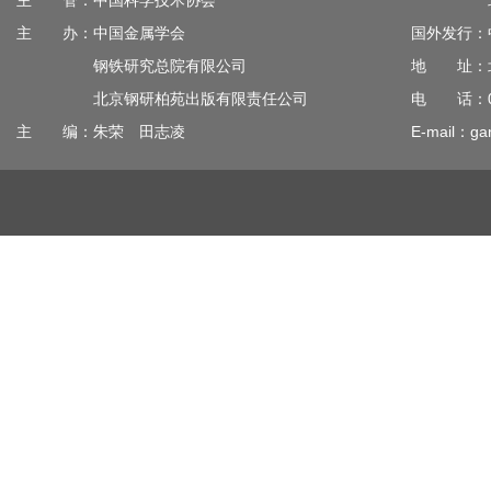
主 管：中国科学技术协会
北京钢
主 办：中国金属学会
国外发行：
钢铁研究总院有限公司
地 址：北
北京钢研柏苑出版有限责任公司
电 话：010
主 编：朱荣 田志凌
E-mail：gan