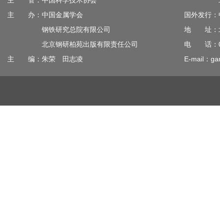
主 管：中国科学技术协会
北京钢
主 办：中国金属学会
国外发行：
钢铁研究总院有限公司
地 址：北
北京钢研柏苑出版有限责任公司
电 话：010
主 编：朱荣 田志凌
E-mail：gan