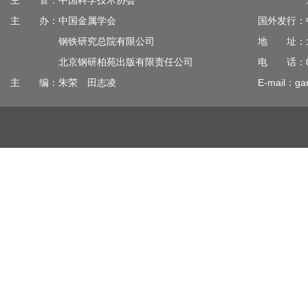
主 管：中国科学技术协会
北京钢
主 办：中国金属学会
国外发行：
钢铁研究总院有限公司
地 址：北
北京钢研柏苑出版有限责任公司
电 话：010
主 编：朱荣 田志凌
E-mail：gan