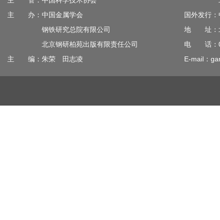
主 管：中国科学技术协会
北京钢
主 办：中国金属学会
国外发行：
钢铁研究总院有限公司
地 址：北
北京钢研柏苑出版有限责任公司
电 话：010
主 编：朱荣 田志凌
E-mail：gan