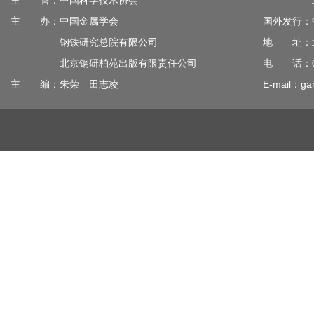
主 管：中国科学技术协会
北京钢
主 办：中国金属学会
国外发行：
钢铁研究总院有限公司
地 址：北
北京钢研柏苑出版有限责任公司
电 话：010
主 编：朱荣 田志凌
E-mail：gan