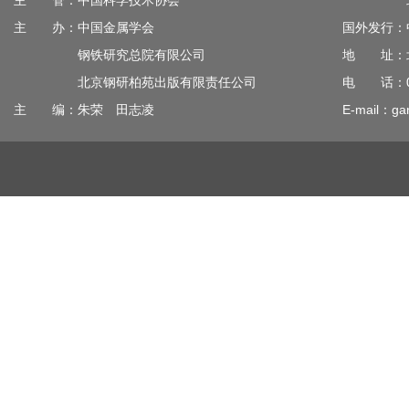
主 管：中国科学技术协会
北京钢
主 办：中国金属学会
国外发行：
钢铁研究总院有限公司
地 址：北
北京钢研柏苑出版有限责任公司
电 话：010
主 编：朱荣 田志凌
E-mail：gan