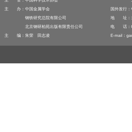
主 管：中国科学技术协会
北京钢
主 办：中国金属学会
国外发行：
钢铁研究总院有限公司
地 址：北
北京钢研柏苑出版有限责任公司
电 话：010
主 编：朱荣 田志凌
E-mail：gan