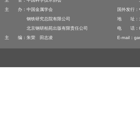
主 管：中国科学技术协会
北京钢
主 办：中国金属学会
国外发行：
钢铁研究总院有限公司
地 址：北
北京钢研柏苑出版有限责任公司
电 话：010
主 编：朱荣 田志凌
E-mail：gan