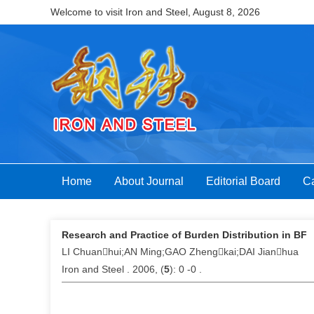
Welcome to visit Iron and Steel,
August 8, 2026
Home
About Journal
Editorial Board
Ca
Research and Practice of Burden Distribution in BF
LI Chuanhui;AN Ming;GAO Zhengkai;DAI Jianhua
Iron and Steel . 2006, (
5
): 0 -0 .