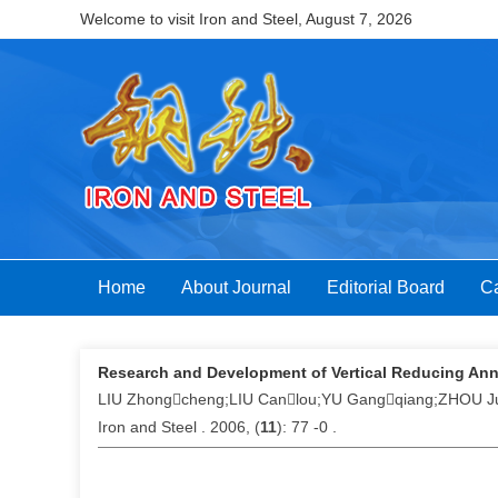
Welcome to visit Iron and Steel,
August 7, 2026
Home
About Journal
Editorial Board
Ca
Research and Development of Vertical Reducing Ann
LIU Zhongcheng;LIU Canlou;YU Gangqiang;ZHOU J
Iron and Steel . 2006, (
11
): 77 -0 .