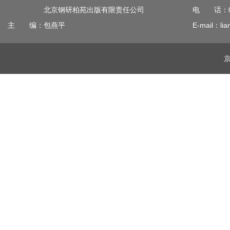
北京钢研柏苑出版有限责任公司
电 话：010
主 编：包燕平
E-mail：lia
京