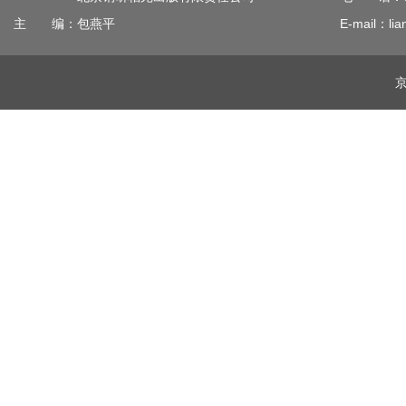
主 编：包燕平
E-mail：lia
京