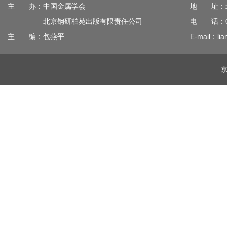
主 办：中国金属学会
地 址：北
北京钢研柏苑出版有限责任公司
电 话：010
主 编：包燕平
E-mail：lia
京