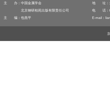
主 办：中国金属学会
地 址：北
北京钢研柏苑出版有限责任公司
电 话：010
主 编：包燕平
E-mail：lia
京