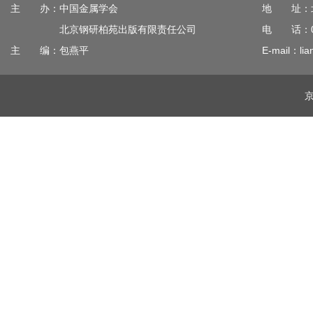
主 办：中国金属学会
地 址：北
北京钢研柏苑出版有限责任公司
电 话：010
主 编：包燕平
E-mail：lia
京