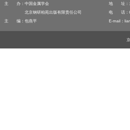
主 办：中国金属学会
地 址：北
北京钢研柏苑出版有限责任公司
电 话：010
主 编：包燕平
E-mail：lia
京