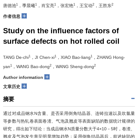
1
1
1
1
2
2
唐德池
，季晨曦
，肖宝亮
，张宏艳
，王宝动
，王胜东
+
作者信息
Study on the influence factors of
surface defects on hot rolled coil
1
1
1
TANG De-chi
，JI Chen-xi
，XIAO Bao-liang
，ZHANG Hong-
1
2
2
yan
，WANG Bao-dong
，WANG Sheng-dong
+
Author information
+
文章历史
摘要
通过对成品钢水N含量、是否采用倒角结晶器、连铸拉速以及吹氩量
等参数与热轧卷表面卷渣、气泡及翘皮等表面缺陷的数据统计规律的
研究，得出如下结论：当成品钢水N质量分数大于4×10－5时，卷渣、
翘皮及气泡发生率呈明显增加趋势；采用倒角结晶器后，前述缺陷的