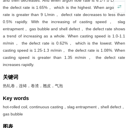
and then decreases. And when argon flow rate is 6.1-7.0 L/min，
the defect rate is 1.65%， which is the highest. When argon flow
rate is greater than 9 L/min， defect rate decreases to less than
0.5% rapidly. With the increasing of casting speed， slag
entrapment， gas bubble and shell defect， the defect rate shows
a trend of increasing as a whole. When casting speed is 1.0-1.1
m/min， the defect rate is 0.62%， which is the lowest. When
casting speed is 1.25-1.3 m/min， the defect rate is 1.08%. When
casting speed is greater than 1.35 m/min， the defect rate
increases rapidly.
关键词
热轧卷，连铸，卷渣，翘皮，气泡
Key words
hot-rolled coil, continuous casting，slag entrapment，shell defect，
gas bubble
图表