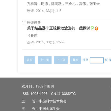
孔祥涛，周德，陈明跃，王全礼，高伟，张宝全
连铸. 2014, 33(1): 1-5.
连铸设备
关于结晶器非正弦振动波形的一些探讨
马春武
连铸. 2014, 33(1): 22-28.
首页
上一页
下一页
尾页
跳至
页
双月刊，1982年创刊
ISSN 1005-4006 CN 11-3385/TG
主 管：中国科学技术协会
主 办：中国金属学会