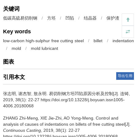
关键词
低碳高硫易切削钢
/
方坯
/
凹陷
/
结晶器
/
保护渣
Key words
low-carbon high-sulphur free cutting steel
/
billet
/
indentation
/
mold
/
mold lubricant
图表
导出引用
引用本文
张志明
,
谢杰智
,
敖永明
.
易切削钢方坯凹陷原因分析及控制[J]. 连铸,
2019, 38(1): 22-27 https://doi.org/10.13228/j.boyuan.issn1005-
4006.20180068
ZHANG Zhi-Meng
,
XIE Jie-Zhi
,
AO Yong-Meng
.
Control and
analysis of causes of indentations on billets of free cutting steel[J].
Continuous Casting
, 2019, 38(1): 22-27
https://doi.org/10.13228/j.boyuan.issn1005-4006.20180068