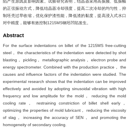
陷产生原因及影响因素。试验研究表明，结晶器采用高振频、低振幅
的正弦振动方式，降低结晶器冷却强度，提高二次冷却的均匀性，抑
制坯壳过早收缩，优化保护渣性能，降低渣的黏度，提高浸入式水口
对中精度，能够有效控制1215MS钢坯凹陷发生。
Abstract
For the surface indentations on billet of the 1215MS free-cutting
steel， the characteristics of the indentation were detected by shot
blasting， pickling， metallographic analysis， electron probe and
energy spectrometer. Combined with the production practice， the
causes and influence factors of the indentation were studied. The
experimental research shows that the indentation can be improved
effectively and avoided by adopting sinusoidal vibration with high
frequency and low amplitude for the mold， reducing the mold
cooling rate， restraining constriction of billet shell early，
optimizing the properties of mold lubricant， reducing the viscosity
of slag， increasing the accuracy of SEN， and promoting the
homogeneity of secondary cooling.