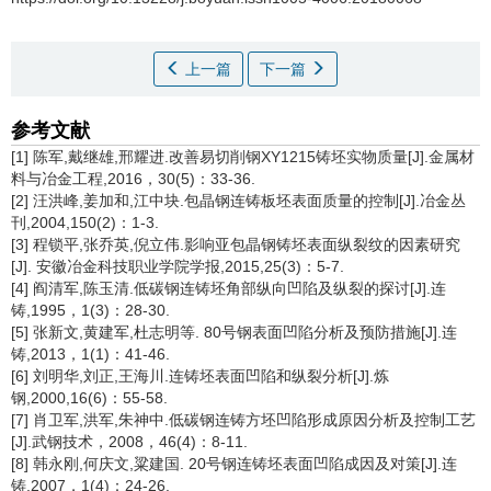
上一篇
下一篇
参考文献
[1] 陈军,戴继雄,邢耀进.改善易切削钢XY1215铸坯实物质量[J].金属材
料与冶金工程,2016，30(5)：33-36.
[2] 汪洪峰,姜加和,江中块.包晶钢连铸板坯表面质量的控制[J].冶金丛
刊,2004,150(2)：1-3.
[3] 程锁平,张乔英,倪立伟.影响亚包晶钢铸坯表面纵裂纹的因素研究
[J]. 安徽冶金科技职业学院学报,2015,25(3)：5-7.
[4] 阎清军,陈玉清.低碳钢连铸坯角部纵向凹陷及纵裂的探讨[J].连
铸,1995，1(3)：28-30.
[5] 张新文,黄建军,杜志明等. 80号钢表面凹陷分析及预防措施[J].连
铸,2013，1(1)：41-46.
[6] 刘明华,刘正,王海川.连铸坯表面凹陷和纵裂分析[J].炼
钢,2000,16(6)：55-58.
[7] 肖卫军,洪军,朱神中.低碳钢连铸方坯凹陷形成原因分析及控制工艺
[J].武钢技术，2008，46(4)：8-11.
[8] 韩永刚,何庆文,粱建国. 20号钢连铸坯表面凹陷成因及对策[J].连
铸,2007，1(4)：24-26.