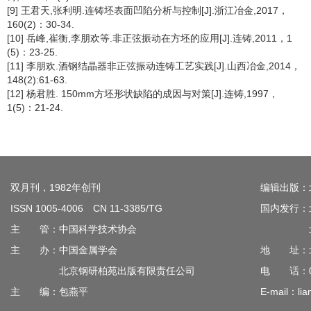
[9] 王君天,张利明.连铸坯表面凹陷分析与控制[J].浙江冶金,2017，
160(2)：30-34.
[10] 岳峰,崔衡,李朋欢等.非正弦振动在方坯的应用[J].连铸,2011，1
(5)：23-25.
[11] 李朋欢.酒钢结晶器非正弦振动连铸工艺实践[J].山西冶金,2014，
148(2):61-63.
[12] 杨君胜. 150mm方坯形状缺陷的成因与对策[J].连铸,1997，
1(5)：21-24.
双月刊，1982年创刊
编辑出版：
ISSN 1005-4006 CN 11-3385/TG
国内发行：
主 管：中国科学技术协会
北京钢
主 办：中国金属学会
地 址：北
北京钢研柏苑出版有限责任公司
电 话：010
主 编：包燕平
E-mail：lia