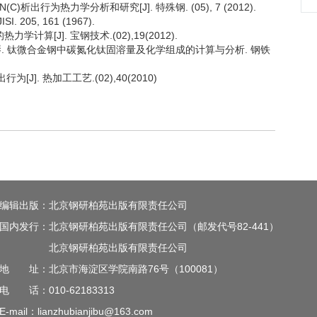
(C)析出行为热力学分析和研究[J]. 特殊钢. (05), 7 (2012).
JISI. 205, 161 (1967).
学计算[J]. 宝钢技术.(02),19(2012).
d 查小琴. 钛微合金钢中碳氮化钛固溶量及化学组成的计算与分析. 钢铁
[J]. 热加工工艺.(02),40(2010)
编辑出版：北京钢研柏苑出版有限责任公司
国内发行：北京钢研柏苑出版有限责任公司（邮发代号82-441）
北京钢研柏苑出版有限责任公司
地 址：北京市海淀区学院南路76号（100081）
电 话：010-62183313
E-mail：lianzhubianjibu@163.com