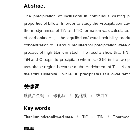
Abstract
The precipitation of inclusions in continuous casting
properties of billets. In order to study the Precipitation 
thermodynamics of TiN and TiC formation was calculated.
of carbonitride， the equilibrium/actual solubility prod
concentration of Ti and N required for precipitation were ca
process of high titanium steel. The results show that Ti
TiN and C begin to precipitate when fs＞0.56 in the two-p
two-phase region because of the enrichment of Ti， N and C
the solid austenite， while TiC precipitates at a lower temp
关键词
钛微合金钢
/
碳化钛
/
氮化钛
/
热力学
Key words
Titanium microalloyed stee
/
TiC
/
TiN
/
Thermod
图表