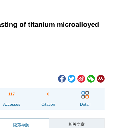
sting of titanium microalloyed
117
0
Accesses
Citation
Detail
相关文章
段落导航