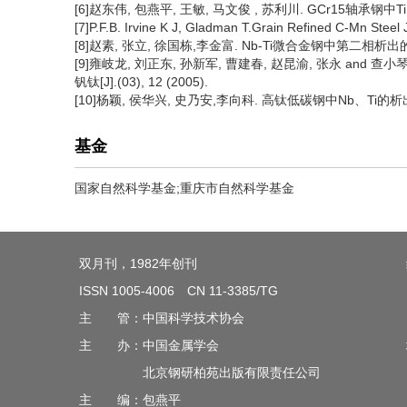
[6]赵东伟, 包燕平, 王敏, 马文俊 , 苏利川. GCr15轴承钢中TiN
[7]P.F.B. Irvine K J, Gladman T.Grain Refined C-Mn Steel 
[8]赵素, 张立, 徐国栋,李金富. Nb-Ti微合金钢中第二相析出的热力
[9]雍岐龙, 刘正东, 孙新军, 曹建春, 赵昆渝, 张永 an
钒钛[J].(03), 12 (2005).
[10]杨颖, 侯华兴, 史乃安,李向科. 高钛低碳钢中Nb、Ti的析出行为
基金
国家自然科学基金;重庆市自然科学基金
双月刊，1982年创刊
ISSN 1005-4006 CN 11-3385/TG
主 管：中国科学技术协会
主 办：中国金属学会
北京钢研柏苑出版有限责任公司
主 编：包燕平