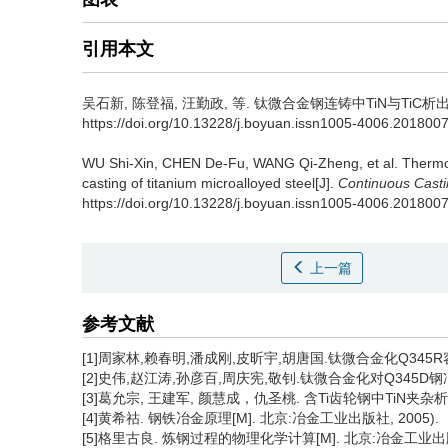
引用本文
吴石新
,
陈登福
,
汪勤政
,
等
.
钛微合金钢连铸中TiN与TiC析出热力学研
https://doi.org/10.13228/j.boyuan.issn1005-4006.201800
WU Shi-Xin
,
CHEN De-Fu
,
WANG Qi-Zheng
,
et al
.
Thermod
casting of titanium microalloyed steel[J].
Continuous Cast
https://doi.org/10.13228/j.boyuan.issn1005-4006.201800
上一篇
参考文献
[1]周家林,赖春明,潘成刚,皮昕宇,胡唐国.钛微合金化Q345R容器板
[2]史伟,赵江涛,孙彦百,周庆宪,敬钊.钛微合金化对Q345D钢冲击
[3]葛允宗, 王建军, 颜慧成，仇圣桃. 含Ti齿轮钢中TiN夹杂析出热力
[4]黄希祜. 钢铁冶金原理[M]. 北京:冶金工业出版社, 2005).
[5]格里古良. 炼钢过程的物理化学计算[M]. 北京:冶金工业出版社