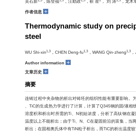
吴石新
，陈登福
，汪勤政
，靳 星
， 刘 涛
，龙木
+
作者信息
Thermodynamic study on precipi
steel
1,3
1,3
1,3
WU Shi-xin
，CHEN Deng-fu
，WANG Qin-zheng
，J
+
Author information
+
文章历史
摘要
连铸过程中夹杂物的析出对铸坯的组织性能有重要影响。为研究钛
、TiC的生成热力学进行了计算，计算了Q345钢的固/液相
溶度积和析出时所需的Ti、N初始浓度，分析了高钛钢在凝固过程
温度以上不能析出；由于Ti、N、C在凝固前沿的富集，当两相区f
析出；在固相奥氏体中有TiN粒子析出，而TiC的析出温度较