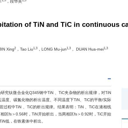
军
，段华美
tation of TiN and TiC in continuous ca
2
1,3
1,3
1,3
IN Xing
，Tao Liu
，LONG Mu-jun
， DUAN Hua-mei
微合金化Q345钢中TiN 、TiC夹杂物的析出规律，对TiN
线温度、碳氮化物的析出温度、不同温度下TiN、TiC的平衡/实际
中TiN 、TiC的析出规律。结果表明：TiN 、TiC在液相线
s＞0.56时，TiN开始析出，当两相区fs＞0.92时，TiC开始
TiN低，在铁素体中析出。