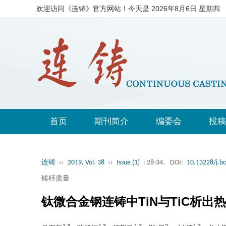
欢迎访问《连铸》官方网站！今天是
2026年8月6日 星期四
首页
期刊简介
编委会
投稿
连铸
››
2019, Vol. 38
››
Issue (1)
: 28-34.
DOI:
10.13228/j.b
铸柸质量
钛微合金钢连铸中TiN与TiC析出
1,3
1,3
1,3
2
1,3