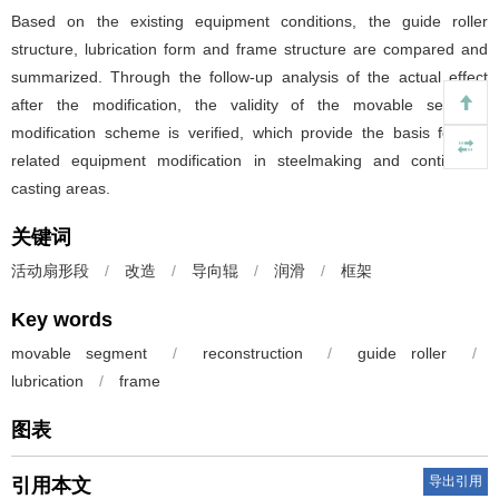
Based on the existing equipment conditions, the guide roller
structure, lubrication form and frame structure are compared and
summarized. Through the follow-up analysis of the actual effect
after the modification, the validity of the movable segment
modification scheme is verified, which provide the basis for the
related equipment modification in steelmaking and continuous
casting areas.
关键词
活动扇形段
/
改造
/
导向辊
/
润滑
/
框架
Key words
movable segment
/
reconstruction
/
guide roller
/
lubrication
/
frame
图表
导出引用
引用本文