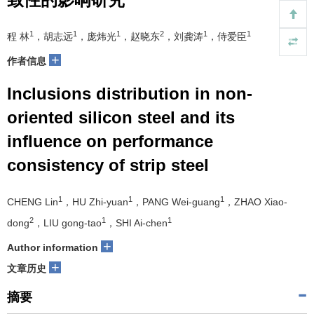
1
1
1
2
1
1
程 林
，胡志远
，庞炜光
，赵晓东
，刘龚涛
，侍爱臣
+
作者信息
Inclusions distribution in non-
oriented silicon steel and its
influence on performance
consistency of strip steel
1
1
1
CHENG Lin
，HU Zhi-yuan
，PANG Wei-guang
，ZHAO Xiao-
2
1
1
dong
，LIU gong-tao
，SHI Ai-chen
+
Author information
+
文章历史
摘要