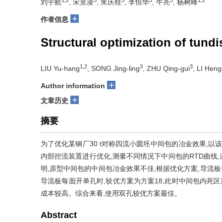
刘宇航
, 宋景凌
, 朱庆桂
, 李恒华
, 牛亮
, 杨树峰
+
作者信息
Structural optimization of tundi
1,2
3
3
LIU Yu-hang
, SONG Jing-ling
, ZHU Qing-gui
, LI Hen
+
Author information
+
文章历史
摘要
为了优化某钢厂30 t对称四流小圆坯中间包的冶金效果,以
内部控流装置进行优化,测量不同情况下中间包的RTD曲线
明,原型中间包的中间包冶金效果不佳,根据优化方案,导流板每
导流板每面开单孔时,较优方案为方案18,此时中间包内死区比
成本较高。综合来看,使用双孔较优方案最佳。
Abstract