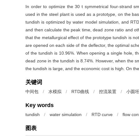
In order to optimize the 30 t symmetrical four-strand smal
used in the steel plant is used as a prototype, on the basis
tundish is optimized by water model simulation, and RTD 
and then calculate the peak time, dead zone ratio and oth
that the metallurgical effect of the prototype tundish is 
are opened on each side of the deflector, the optimal sch
of the tundish is 10.96%. When opening a single hole, the
dead zone in the tundish is 8.74%. However, when the smel
the tundish is large, and the economic cost is high. On the
关键词
中间包
/
水模拟
/
RTD曲线
/
控流装置
/
小圆
Key words
tundish
/
water simulation
/
RTD curve
/
flow con
图表