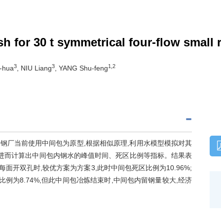
sh for 30 t symmetrical four-flow small 
3
3
1,2
g-hua
, NIU Liang
, YANG Shu-feng
该钢厂当前使用中间包为原型,根据相似原理,利用水模型模拟对其
,进而计算出中间包内钢水的峰值时间、死区比例等指标。结果表
面开双孔时,较优方案为方案3,此时中间包死区比例为10.96%;
例为8.74%,但此中间包冶炼结束时,中间包内留钢量较大,经济