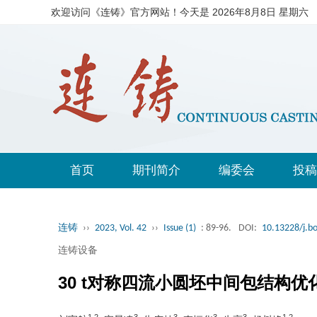
欢迎访问《连铸》官方网站！今天是
2026年8月8日 星期六
首页
期刊简介
编委会
投稿
连铸
››
2023, Vol. 42
››
Issue (1)
: 89-96.
DOI:
10.13228/j.b
连铸设备
30 t对称四流小圆坯中间包结构优
1,2
3
3
3
3
1,2