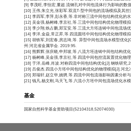
[9] 李茂旺,李怡宏,董超.流钢孔对中间包流体行为影响的数值模拟[J]
[10] 王伟,朱立光,张彩军.双流T-型中间包的流场模拟及其控流结构优
[11] 李四军,李萍,彭永香,等.非对称三流中间包结构优化的水模型研究
[12] 吴金强,杨树峰,李京社,等.三流中间包结构优化物理模拟[J].中
[13] 李少翔,铁占鹏,郑宝安,等.三流大方坯连铸中间包流场优化数值
[14] 李洋,金焱,常正昇,等.四流圆坯中间包结构优化物理模拟[J].铸
[15] 胡铁军,刘宏春,房志琦,等. 异型中间包流场水模型优化
州:河北省金属学会. 2019:95.
[16] 熊辉辉,张庆晓,申邦坡,等.八流方坯连铸中间包结构优化研究[J
[17] 杨树峰,吴金强,李京社,等.四流中间包控流装置优化物理模拟[J
[18] 于洋,岳峰,肖波.对称四流中间包结构优化[J].钢铁研究,2017
[19] 吕俊杰.四流小方坯中间包结构优化的物理模拟[J].河北冶金,2
[20] 郑瑞轩,赵立华,姚骋,等.四流中间包流场影响因素分析与优化[J]
[21] 钱凡,杨文刚,马天飞,等.六流小方坯中间包流场优化水模研究[J
基金
国家自然科学基金资助项目(52104318,52074030)