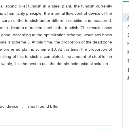
l round billet tundish in a steel plant, the tundish currently
 of similarity principle, the internal flow control device of the
curve of the tundish under different conditions is measured,
er indicators of molten steel in the tundish. The results show
not good. According to the optimization scheme, when two holes
eme is scheme 3. At this time, the proportion of the dead zone
 preferred plan is scheme 18. At this time, the proportion of
ting of this tundish is completed, the amount of steel left in
 whole, it is the best to use the double-hole optimal solution.
坯
trol device
/
small round billet