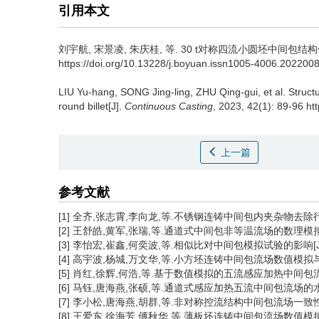
引用本文
刘宇航
,
宋景凌
,
朱庆桂
,
等
.
30 t对称四流小圆坯中间包结构优化[J]
https://doi.org/10.13228/j.boyuan.issn1005-4006.202200
LIU Yu-hang
,
SONG Jing-ling
,
ZHU Qing-gui
,
et al
.
Structu
round billet[J].
Continuous Casting
, 2023, 42(1): 89-96 h
上一篇
参考文献
[1] 全齐,张志霄,李向龙,等.不锈钢连铸中间包内夹杂物去除行为数值
[2] 王舒皓,黄军,张瑞,等.通道式中间包非等温流场的数理模拟与优化
[3] 李怡宏,崔鑫,何奕波,等.相似比对中间包模拟试验的影响[J].连铸
[4] 高宇波,杨城,万文华,等.小方坯连铸中间包流场数值模拟与分析[J
[5] 肖红,徐辉,何浩,等.基于数值模拟的五流感应加热中间包流场优化[
[6] 马钰,唐海燕,张硕,等.通道式感应加热五流中间包流场的水力学模拟
[7] 李小松,唐海燕,胡群,等.非对称控流结构中间包流场一致性的物理
[8] 王爱东,徐海芳,傅秋华,等.薄板坯连铸中间包流场数值模拟与优化