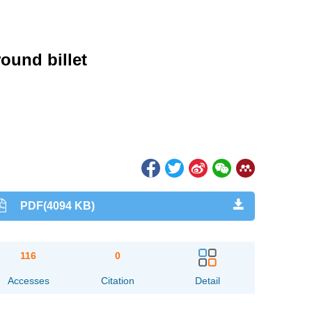
round billet
PDF(4094 KB)
116
0
Accesses
Citation
Detail