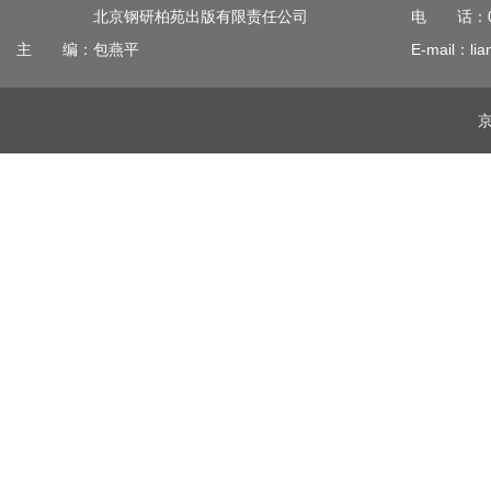
北京钢研柏苑出版有限责任公司
电 话：010
主 编：包燕平
E-mail：lia
京