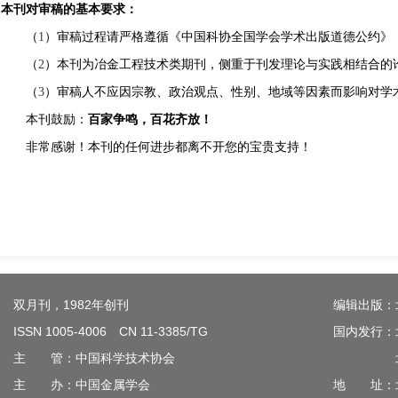
本刊对审稿的基本要求：
（
1
）审稿过程请严格遵循《中国科协全国学会学术出版道德公约》
（
2
）本刊为冶金工程技术类期刊，侧重于刊发理论与实践相结合的
（
3
）审稿人不应因宗教、政治观点、性别、地域等因素而影响对学
本刊鼓励：
百家争鸣，百花齐放！
非常感谢！本刊的任何进步都离不开您的宝贵支持！
双月刊，1982年创刊
编辑出版：
ISSN 1005-4006 CN 11-3385/TG
国内发行：
主 管：中国科学技术协会
北京钢
主 办：中国金属学会
地 址：北