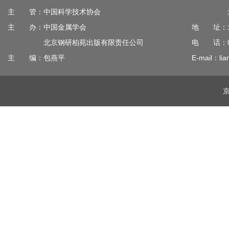
主 管：中国科学技术协会
北京钢
主 办：中国金属学会
地 址：北
北京钢研柏苑出版有限责任公司
电 话：010
主 编：包燕平
E-mail：lia
京