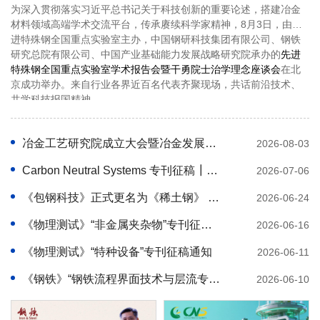
为深入贯彻落实习近平总书记关于科技创新的重要论述，搭建冶金
材料领域高端学术交流平台，传承赓续科学家精神，8月3日，由先
进特殊钢全国重点实验室主办，中国钢研科技集团有限公司、钢铁
研究总院有限公司、中国产业基础能力发展战略研究院承办的
先进
特殊钢全国重点实验室学术报告会暨干勇院士治学理念座谈会
在北
京成功举办。来自行业各界近百名代表齐聚现场，共话前沿技术、
共学科技报国精神。
冶金工艺研究院成立大会暨冶金发展学术研讨会在中国钢研举行
2026-08-03
7
月31日，冶金工艺研究院成立大会暨冶金
Carbon Neutral Systems 专刊征稿┃ 融合型碳中和能源系统
2026-07-06
发展学术研讨会在中国钢研举行。中国钢研
党委书记、董事长高宏斌，
清华工研院
院长
《包钢科技》正式更名为《稀土钢》 打造稀土钢领域权威学术交流平台
2026-06-24
唐杰出席会议
《物理测试》“非金属夹杂物”专刊征稿通知
2026-06-16
《物理测试》“特种设备”专刊征稿通知
2026-06-11
《钢铁》“钢铁流程界面技术与层流专线化运行”专刊正式发布
2026-06-10