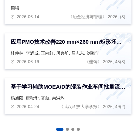
周强
2026-06-14
《冶金经济与管理》 2026, (3)
应用PMO技术改善220 mm×260 mm矩形坯质量的工业实践
桂仲林
,
李辉成
,
王向红
,
屠兴圹
,
屈志东
,
刘海宁
2026-06-19
《连铸》 2026, 45(3)
基于学习辅助MOEA/D的混装作业车间批量流调度
杨旭阳
,
唐秋华
,
齐航
,
余淑均
2026-04-24
《武汉科技大学学报》 2026, 49(2)