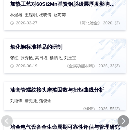
加热工艺对60Si2Mn弹簧钢脱碳层厚度影响的数值模拟
林煜雄
,
王程明
,
杨晓倩
,
赵海涛
2026-02-27
《河北冶金》 2026, (2)
氧化镧标准样品的研制
张红
,
张秀艳
,
高日增
,
杨鹏飞
,
刘玉宝
2026-06-19
《金属功能材料》 2026, 33(3)
油套管螺纹接头摩擦因数与扭矩曲线分析
刘绍锋
,
詹先觉
,
蒲俊余
《钢管》 2026, 55(2)
冶金电气设备全生命周期可靠性评估与管理研究