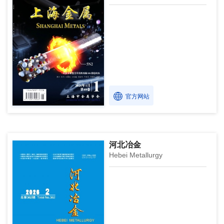
官方网站
河北冶金
Hebei Metallurgy