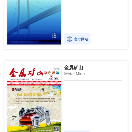
官方网站
金属矿山
Metal Mine