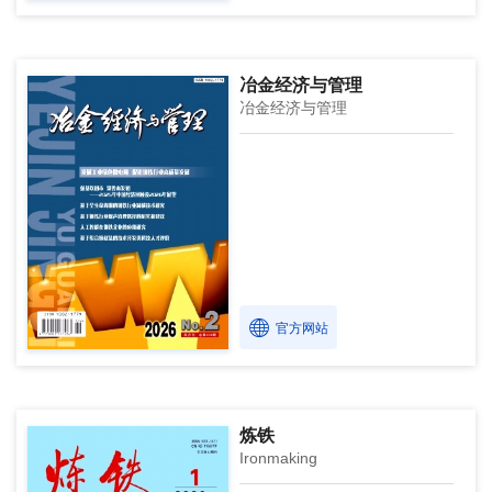
冶金经济与管理
冶金经济与管理
官方网站
炼铁
Ironmaking