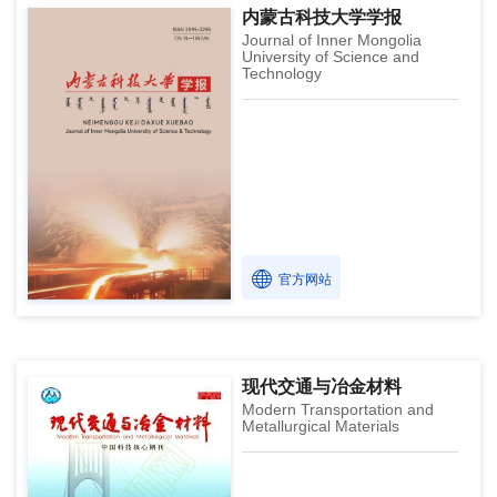
内蒙古科技大学学报
Journal of Inner Mongolia
University of Science and
Technology
官方网站
现代交通与冶金材料
Modern Transportation and
Metallurgical Materials