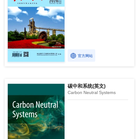
官方网站
碳中和系统(英文)
Carbon Neutral Systems