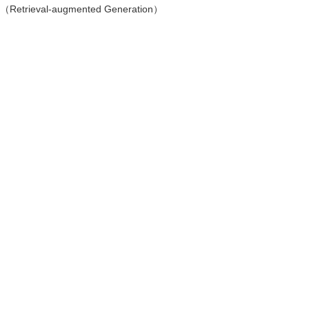
（Retrieval-augmented Generation）