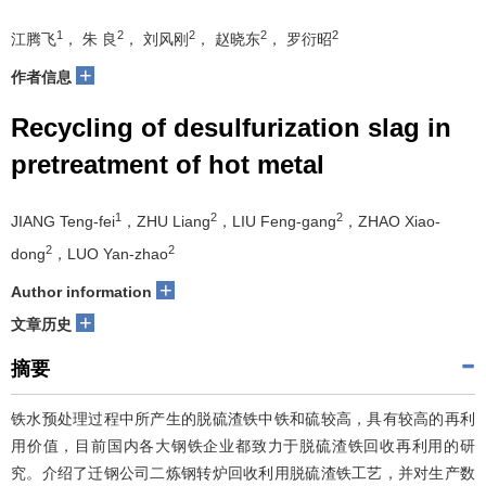
1
2
2
2
2
江腾飞
， 朱 良
， 刘风刚
， 赵晓东
， 罗衍昭
+
作者信息
Recycling of desulfurization slag in
pretreatment of hot metal
1
2
2
JIANG Teng-fei
，ZHU Liang
，LIU Feng-gang
，ZHAO Xiao-
2
2
dong
，LUO Yan-zhao
+
Author information
+
文章历史
摘要
铁水预处理过程中所产生的脱硫渣铁中铁和硫较高，具有较高的再利
用价值，目前国内各大钢铁企业都致力于脱硫渣铁回收再利用的研
究。介绍了迁钢公司二炼钢转炉回收利用脱硫渣铁工艺，并对生产数