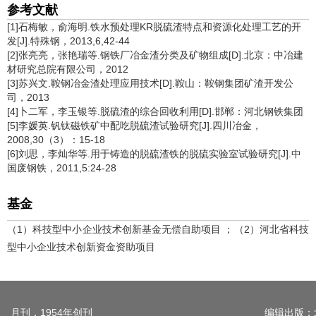
参考文献
[1]石梅敏，俞海明.铁水预处理KR脱硫渣特点和资源化处理工艺的开
发[J].特殊钢，2013,6,42-44
[2]张亮亮，张艳瑞等.钢铁厂冶金渣分类及矿物组成[D].北京：中冶建
材研究总院有限公司，2012
[3]苏兴文.鞍钢冶金渣处理应用技术[D].鞍山：鞍钢集团矿渣开发公
司，2013
[4]卜二军，李玉银等.脱硫渣的综合回收利用[D].邯郸：河北钢铁集团
[5]李媛英.钒钛磁铁矿中配吃脱硫渣试验研究[J].四川冶金，
2008,30（3）：15-18
[6]刘思，李灿华等.用于铸造的脱硫渣铁的脱硫实验室试验研究[J].中
国废钢铁，2011,5:24-28
基金
（1）科技型中小企业技术创新基金无偿自助项目 ；（2）河北省科技
型中小企业技术创新资金资助项目
月刊，1954年创刊
编辑出版：