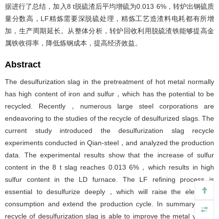
据进行了总结，加入8 t脱硫渣后平均增硫为0.013 6%，转炉出钢硫质
量分数高，LF精炼需要深脱硫处理，精炼工艺造渣料电耗都有所增
加，生产周期延长。从整体分析，转炉回收利用脱硫渣铁能够提高金
属铁收得率，降低炼钢成本，提高经济效益。
Abstract
The desulfurization slag in the pretreatment of hot metal normally
has high content of iron and sulfur，which has the potential to be
recycled. Recently，numerous large steel corporations are
endeavoring to the studies of the recycle of desulfurized slags. The
current study introduced the desulfurization slag recycle
experiments conducted in Qian-steel，and analyzed the production
data. The experimental results show that the increase of sulfur
content in the 8 t slag reaches 0.013 6%，which results in high
sulfur content in the LD furnace. The LF refining process is
essential to desulfurize deeply，which will raise the electricity
consumption and extend the production cycle. In summary，the
recycle of desulfurization slag is able to improve the metal yield，