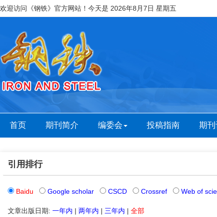
欢迎访问《钢铁》官方网站！今天是
2026年8月7日 星期五
首页
期刊简介
编委会
投稿指南
期刊
引用排行
Baidu
Google scholar
CSCD
Crossref
Web of sci
文章出版日期:
一年内
|
两年内
|
三年内
|
全部