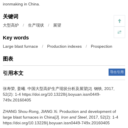
ironmaking in China.
关键词
大型高炉
/
生产现状
/
展望
Key words
Large blast furnace
/
Production indexes
/
Prospection
图表
导出引用
引用本文
张寿荣
,
姜曦
.
中国大型高炉生产现状分析及展望[J]. 钢铁, 2017,
52(2): 1-4 https://doi.org/10.13228/j.boyuan.issn0449-
749x.20160405
ZHANG Shou-Rong
,
JIANG Xi
.
Production and development of
large blast furnaces in China[J].
Iron and Steel
, 2017, 52(2): 1-4
https://doi.org/10.13228/j.boyuan.issn0449-749x.20160405