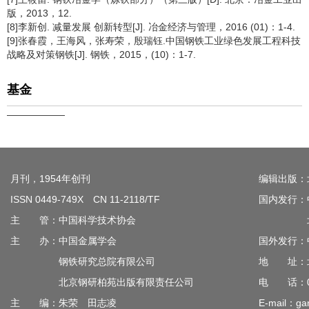
版，2013，12.
[8]李新创. 减量发展 创新转型[J]. 冶金经济与管理，2016 (01)：1-4.
[9]张春霞，王海风，张寿荣，殷瑞钰.中国钢铁工业绿色发展工程科技
战略及对策钢铁[J]. 钢铁，2015，(10)：1-7.
基金
——————
月刊，1954年创刊
编辑出版：
ISSN 0449-749X CN 11-2118/TF
国内发行：
主 管：中国科学技术协会
北京钢
主 办：中国金属学会
国外发行：
钢铁研究总院有限公司
地 址：北
北京钢研柏苑出版有限责任公司
电 话：010
主 编：朱荣 田志凌
E-mail：gan