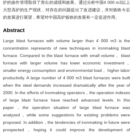
炉的操作管理取得了突出的成绩和效果。通过分析中国4 000 m3以上
大型高炉的生产现状，对存在的问题提出了改进建议，并对炼铁今后
的发展进行展望，希望对中国高炉炼铁的发展有一定促进作用。
Abstract
Large blast furnaces with volume larger than 4 000 m3 is the
concentration represents of new techniques in ironmaking blast
furnace. Compared to the blast furnace with small volume， blast
furnace with larger volume has lower economic investment，
smaller energy consumption and environmental load， higher labor
productivity. A large number of 4 000 m3 blast furnaces were built
when the steel demands increased dramatically after the year of
2000. In the efforts of ironmaking operators，the operation indexes
of large blast furnace have reached advanced levels. In this
paper，the operation situation of large blast furnace was
analyzed，while some suggestions for existing problems were
proposed. In addition，the tendencies of ironmaking in future were
prospected，hoping it could improve the development of