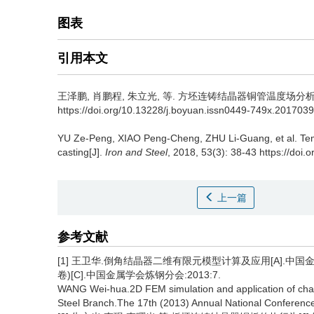
图表
引用本文
王泽鹏
,
肖鹏程
,
朱立光
,
等
.
方坯连铸结晶器铜管温度场分析[J]. 钢铁
https://doi.org/10.13228/j.boyuan.issn0449-749x.201703
YU Ze-Peng
,
XIAO Peng-Cheng
,
ZHU Li-Guang
,
et al
.
Tem
casting[J].
Iron and Steel
, 2018, 53(3): 38-43 https://do
上一篇
参考文献
[1] 王卫华.倒角结晶器二维有限元模型计算及应用[A].中国
卷)[C].中国金属学会炼钢分会:2013:7.
WANG Wei-hua.2D FEM simulation and application of cham
Steel Branch.The 17th (2013) Annual National Conference