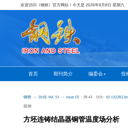
欢迎访问《钢铁》官方网站！今天是
2026年8月8日 星期六
首页
期刊简介
编委会
投
钢铁
››
2018, Vol. 53
››
Issue (3)
: 38-43.
DOI:
10.13228/j.b
炼钢
方坯连铸结晶器铜管温度场分析