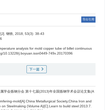
导出引用
, 2018, 53(3): 38-43
96
perature analysis for mold copper tube of billet continuous
i.org/10.13228/j.boyuan.issn0449-749x.20170396
下一篇
金属学会炼钢分会.第十七届(2013)年全国炼钢学术会议论文集(A
fering-mold[A].China Metallurgical Society,China Iron and
 on Steelmaking (Volume A)[C].Learn to build steel:2013:7.