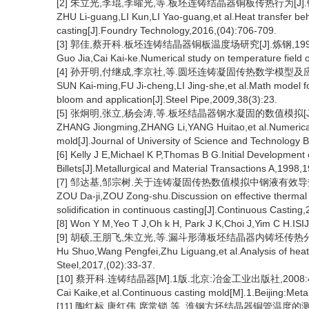
[2] 朱立光,李琨,李曜光,等.板坯连铸结晶器铜板传热行为[J].铸造技术
ZHU Li-guang,LI Kun,LI Yao-guang,et al.Heat transfer behav
casting[J].Foundry Technology,2016,(04):706-709.
[3] 郭佳,蔡开科.板坯连铸结晶器铜板温度场研究[J].炼钢,1994,(
Guo Jia,Cai Kai-ke.Numerical study on temperature field 
[4] 孙开明,付继成,李京社,等.圆坯连铸凝固传热数学模型及应用[J].
SUN Kai-ming,FU Ji-cheng,LI Jing-she,et al.Math model for 
bloom and application[J].Steel Pipe,2009,38(3):23.
[5] 张炯明,张立,杨会涛,等.板坯结晶器钢水凝固的数值模拟[J].北
ZHANG Jiongming,ZHANG Li,YANG Huitao,et al.Numerical sim
mold[J].Journal of University of Science and Technology 
[6] Kelly J E,Michael K P,Thomas B G.Initial Development
Billets[J].Metallurgical and Material Transactions A,1998,
[7] 邹达基,邹宗树.关于连铸凝固传热数值模拟中钢液有效导热系数的
ZOU Da-ji,ZOU Zong-shu.Discussion on effective thermal co
solidification in continuous casting[J].Continuous Casting,
[8] Won Y M,Yeo T J,Oh k H, Park J K,Choi J,Yim C H.ISIJ
[9] 胡硕,王朋飞,朱立光,等.漏斗形薄板坯结晶器内铸坯传热分析[J].
Hu Shuo,Wang Pengfei,Zhu Liguang,et al.Analysis of heat t
Steel,2017,(02):33-37.
[10] 蔡开科.连铸结晶器[M].1版.北京:冶金工业出版社,2008:4
Cai Kaike,et al.Continuous casting mold[M].1.Beijing:Meta
[11] 陶红标,唐红伟,席常锁,等. 淮钢方坯结晶器铜管温度的测定[J]. 