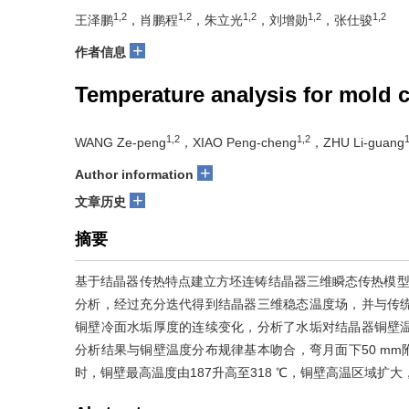
1,2
1,2
1,2
1,2
1,2
王泽鹏
，肖鹏程
，朱立光
，刘增勋
，张仕骏
+
作者信息
Temperature analysis for mold c
1,2
1,2
1
WANG Ze-peng
，XIAO Peng-cheng
，ZHU Li-guang
+
Author information
+
文章历史
摘要
基于结晶器传热特点建立方坯连铸结晶器三维瞬态传热模型，
分析，经过充分迭代得到结晶器三维稳态温度场，并与传
铜壁冷面水垢厚度的连续变化，分析了水垢对结晶器铜壁
分析结果与铜壁温度分布规律基本吻合，弯月面下50 mm附
时，铜壁最高温度由187升高至318 ℃，铜壁高温区域扩