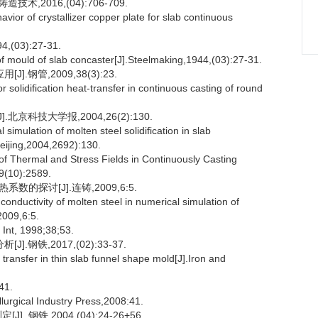
,2016,(04):706-709.
ior of crystallizer copper plate for slab continuous
03):27-31.
of mould of slab concaster[J].Steelmaking,1944,(03):27-31.
钢管,2009,38(3):23.
solidification heat-transfer in continuous casting of round
京科技大学报,2004,26(2):130.
ulation of molten steel solidification in slab
Beijing,2004,2692):130.
 of Thermal and Stress Fields in Continuously Casting
19(10):2589.
探讨[J].连铸,2009,6:5.
nductivity of molten steel in numerical simulation of
2009,6:5.
 Int, 1998;38;53.
钢铁,2017,(02):33-37.
ransfer in thin slab funnel shape mold[J].Iron and
1.
llurgical Industry Press,2008:41.
钢铁,2004,(04):24-26+56.