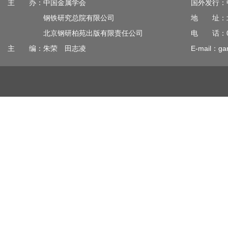
主 办：中国金属学会
国外发行：
钢铁研究总院有限公司
地 址：北
北京钢研柏苑出版有限责任公司
电 话：010
主 编：朱荣 田志凌
E-mail：gan