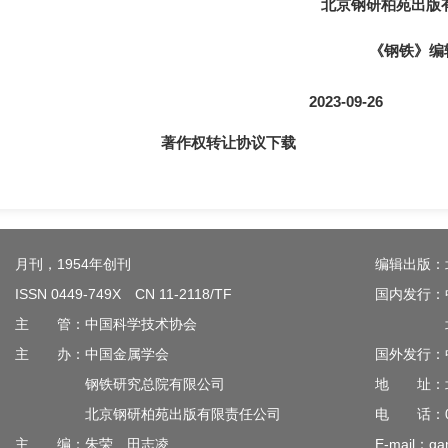
北京钢研柏苑出版
《钢铁》编
2023-09-26
著作权转让协议下载
月刊，1954年创刊
编辑出版：
ISSN 0449-749X CN 11-2118/TF
国内发行：
主 管：中国科学技术协会
北京钢
主 办：中国金属学会
国外发行：
钢铁研究总院有限公司
地 址：北
北京钢研柏苑出版有限责任公司
电 话：010
主 编：朱荣 田志凌
E-mail：gan