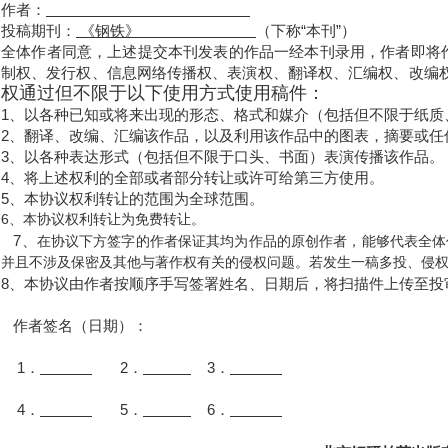
作者：
投稿期刊：
《钢铁》
（下称“本刊”）
全体作者同意，上述提交本刊发表的作品一经本刊录用，作者即将
制权、发行权、信息网络传播权、表演权、翻译权、汇编权、改编
权通过但不限于以下使用方式使用稿件：
1、
以各种已知或将来出现的形态、格式和媒介（包括但不限于纸质
2、
翻译、改编、汇编该作品，以及利用该作品中的图表，摘要或任
3、
以各种表达形式（包括但不限于口头、书面）表演传播该作品。
4、
将上述权利的全部或者部分转让或许可给第三方使用。
5、
本协议权利转让的范围为全球范围。
6、本协议权利转让为免费转让。
7、
在协议下方签字的作者保证其均为作品的原创作者，能够代表全体
并且不涉及保密及其他与著作权有关的侵权问题。若发生一稿多投、侵
8、本协议由作者按顺序手写签署姓名、日期后，将扫描件上传至投
作者签名（日期）：
1
．
2
．
3
．
4．
5
．
6
．