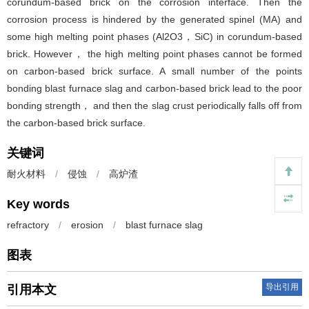
corundum-based brick on the corrosion interface. Then the
corrosion process is hindered by the generated spinel (MA) and
some high melting point phases (Al2O3，SiC) in corundum-based
brick. However， the high melting point phases cannot be formed
on carbon-based brick surface. A small number of the points
bonding blast furnace slag and carbon-based brick lead to the poor
bonding strength， and then the slag crust periodically falls off from
the carbon-based brick surface.
关键词
耐火材料
/
侵蚀
/
高炉渣
Key words
refractory
/
erosion
/
blast furnace slag
图表
导出引用
引用本文