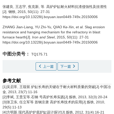
张建良
,
王志宇
,
焦克新
,
等
.
高炉炉缸耐火材料抗渣侵蚀性及挂渣性
[J]. 钢铁, 2015, 50(11): 27-31
https://doi.org/10.13228/j.boyuan.issn0449-749x.20150006
ZHANG Jian-Liang
,
YU Zhi-Yu
,
QIAO Ke-Xin
,
et al
.
Slag erosion
resistance and hanging mechanism for the refractory in blast
furnace hearth[J].
Iron and Steel
, 2015, 50(11): 27-31
https://doi.org/10.13228/j.boyuan.issn0449-749x.20150006
中图分类号：
TQ175.71
上一篇
下一篇
参考文献
[1]吴启常, 王筱留.炉缸长寿的关键在于耐火材料质量的突破[J].中国冶
金, 2013, 23(7):11-16
[2]李斌, 王贵宝等.石钢 号高炉长寿实践[J].炼铁, 2013, 32(3):20-24
[3]张卫东, 任立军等.首钢京唐 高炉长寿技术的应用[J].炼铁, 2010,
29(5):11-13
[4]方明新.现代高炉炉底炉缸设计探讨[J].炼铁, 2012, 31(4):16-21