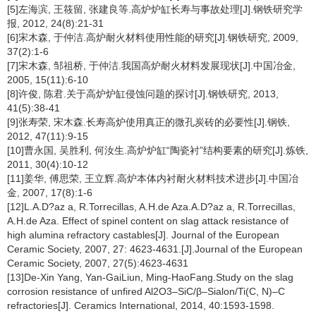
[5]左海滨, 王筱留, 张建良等.高炉炉缸长寿与事故处理[J].钢铁研究学
报, 2012, 24(8):21-31
[6]宋木森, 于仲洁.高炉耐火材料使用性能的研究[J].钢铁研究, 2009,
37(2):1-6
[7]宋木森, 邹祖桥, 于仲洁.我国高炉耐火材料发展现状[J].中国冶金,
2005, 15(11):6-10
[8]许俊, 陈君.关于高炉炉缸侵蚀问题的探讨[J].钢铁研究, 2013,
41(5):38-41
[9]张寿荣, 宋木森.长寿高炉使用真正的微孔炭砖的必要性[J].钢铁,
2012, 47(11):9-15
[10]曹永国, 吴胜利, 何汝生.高炉炉缸“陶瓷衬”结构要素的研究[J].炼铁,
2011, 30(4):10-12
[11]姜华, 傅思荣, 王立辉.高炉本体内衬耐火材料技术进步[J].中国冶
金, 2007, 17(8):1-6
[12]L.A.D?az a, R.Torrecillas, A.H.de Aza.A.D?az a, R.Torrecillas,
A.H.de Aza. Effect of spinel content on slag attack resistance of
high alumina refractory castables[J]. Journal of the European
Ceramic Society, 2007, 27: 4623-4631.[J].Journal of the European
Ceramic Society, 2007, 27(5):4623-4631
[13]De-Xin Yang, Yan-GaiLiun, Ming-HaoFang.Study on the slag
corrosion resistance of unfired Al2O3–SiC/β–Sialon/Ti(C, N)–C
refractories[J]. Ceramics International, 2014, 40:1593-1598.