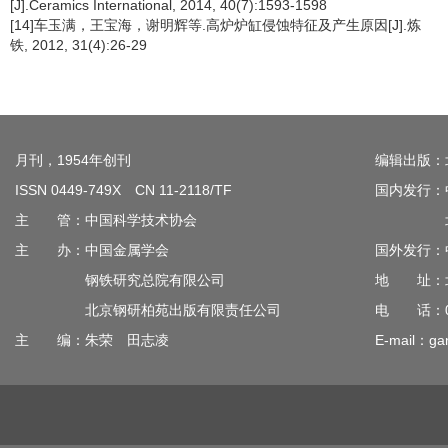
[J].Ceramics International, 2014, 40(7):1593-1598
[14]车玉满，王宝海，谢明辉等.高炉炉缸侵蚀特征及产生原因[J].炼
铁, 2012, 31(4):26-29
月刊，1954年创刊
编辑出版：
ISSN 0449-749X CN 11-2118/TF
国内发行：
主 管：中国科学技术协会
北京钢
主 办：中国金属学会
国外发行：
钢铁研究总院有限公司
地 址：北
北京钢研柏苑出版有限责任公司
电 话：010
主 编：朱荣 田志凌
E-mail：gan