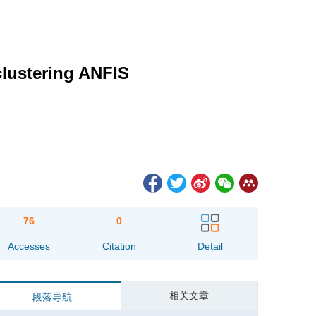
clustering ANFIS
76
0
Accesses
Citation
Detail
相关文章
段落导航