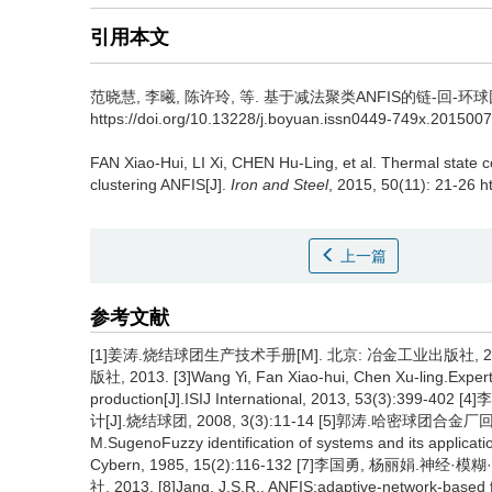
引用本文
范晓慧
,
李曦
,
陈许玲
,
等
.
基于减法聚类ANFIS的链-回-环球团热状态
https://doi.org/10.13228/j.boyuan.issn0449-749x.201500
FAN Xiao-Hui
,
LI Xi
,
CHEN Hu-Ling
,
et al
.
Thermal state co
clustering ANFIS[J].
Iron and Steel
, 2015, 50(11): 21-26 
上一篇
参考文献
[1]姜涛.烧结球团生产技术手册[M]. 北京: 冶金工业出版社, 2
版社, 2013. [3]Wang Yi, Fan Xiao-hui, Chen Xu-ling.Expert s
production[J].ISIJ International, 2013, 53(
计[J].烧结球团, 2008, 3(3):11-14 [5]郭涛.哈密球团合金厂回转
M.SugenoFuzzy identification of systems and its applicati
Cybern, 1985, 15(2):116-132 [7]李国勇, 杨丽娟
社, 2013. [8]Jang, J.S.R.. ANFIS:adaptive-network-based 