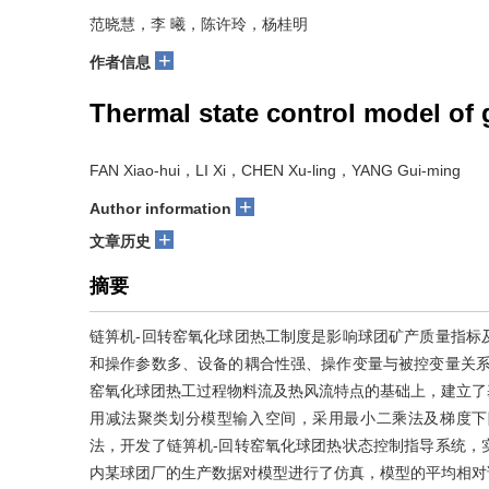
范晓慧，李 曦，陈许玲，杨桂明
+
作者信息
Thermal state control model of 
FAN Xiao-hui，LI Xi，CHEN Xu-ling，YANG Gui-ming
+
Author information
+
文章历史
摘要
链箅机-回转窑氧化球团热工制度是影响球团矿产质量指标
和操作参数多、设备的耦合性强、操作变量与被控变量关系
窑氧化球团热工过程物料流及热风流特点的基础上，建立了基
用减法聚类划分模型输入空间，采用最小二乘法及梯度下降法
法，开发了链箅机-回转窑氧化球团热状态控制指导系统，
内某球团厂的生产数据对模型进行了仿真，模型的平均相对