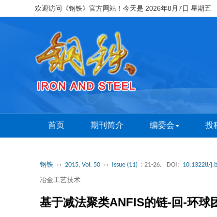
欢迎访问《钢铁》官方网站！今天是
2026年8月7日 星期五
首页
期刊简介
编委会
投
钢铁
››
2015, Vol. 50
››
Issue (11)
: 21-26.
DOI:
10.13228/j.
冶金工艺技术
基于减法聚类ANFIS的链-回-环