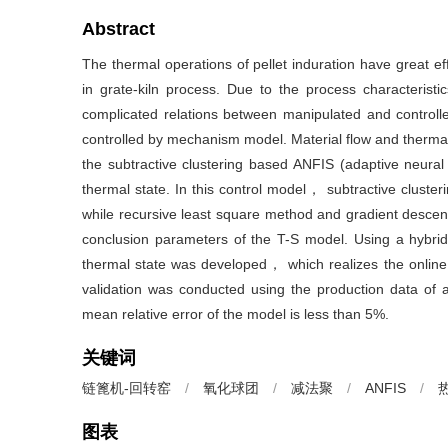
Abstract
The thermal operations of pellet induration have great e
in grate-kiln process. Due to the process characteris
complicated relations between manipulated and controll
controlled by mechanism model. Material flow and thermal 
the subtractive clustering based ANFIS (adaptive neura
thermal state. In this control model， subtractive cluste
while recursive least square method and gradient desce
conclusion parameters of the T-S model. Using a hybri
thermal state was developed， which realizes the online 
validation was conducted using the production data of a
mean relative error of the model is less than 5%.
关键词
链篦机-回转窑
/
氧化球团
/
减法聚
/
ANFIS
/
图表