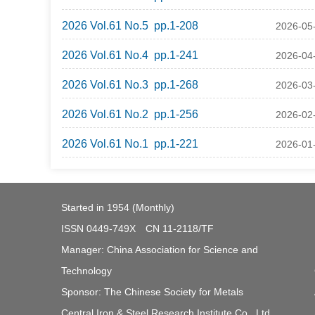
2026 Vol.61 No.5 pp.1-208
2026-05
2026 Vol.61 No.4 pp.1-241
2026-04
2026 Vol.61 No.3 pp.1-268
2026-03
2026 Vol.61 No.2 pp.1-256
2026-02
2026 Vol.61 No.1 pp.1-221
2026-01
Started in 1954 (Monthly)
ISSN 0449-749X CN 11-2118/TF
Manager: China Association for Science and
Technology
Sponsor: The Chinese Society for Metals
Central Iron & Steel Research Institute Co., Ltd.