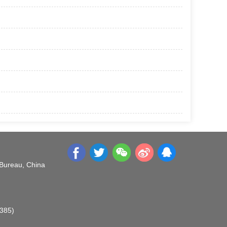
 Bureau, China
O385)