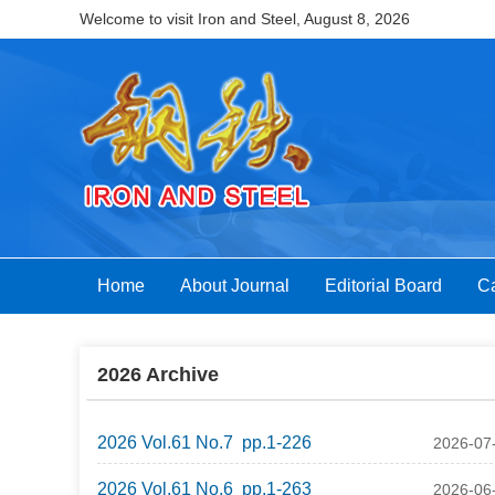
Welcome to visit Iron and Steel,
August 8, 2026
Home
About Journal
Editorial Board
Ca
2026 Archive
2026 Vol.61 No.7 pp.1-226
2026-07
2026 Vol.61 No.6 pp.1-263
2026-06