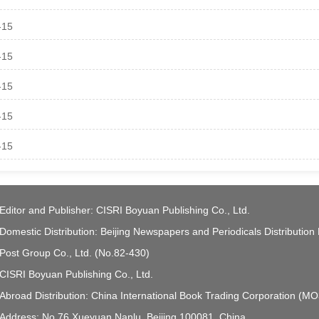
-15
-15
-15
-15
-15
Editor and Publisher: CISRI Boyuan Publishing Co., Ltd.
Domestic Distribution: Beijing Newspapers and Periodicals Distribution
Post Group Co., Ltd. (No.82-430)
CISRI Boyuan Publishing Co., Ltd.
Abroad Distribution: China International Book Trading Corporation (M
Address: No.76 Xueyuan Nanlu, Beijing 100081, China